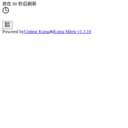
将在 60 秒后刷新
Powered by
Uptime Kuma
&
Kuma Mieru v
1.3.10